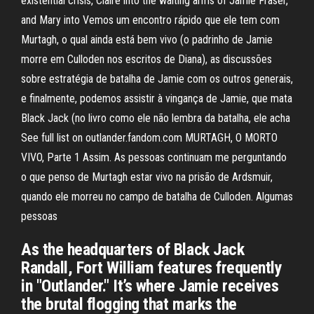
existential crisis, Claire into the waiting arms of Jamie Fraser,
and Mary into Vemos um encontro rápido que ele tem com
Murtagh, o qual ainda está bem vivo (o padrinho de Jamie
morre em Culloden nos escritos de Diana), as discussões
sobre estratégia de batalha de Jamie com os outros generais,
e finalmente, podemos assistir à vingança de Jamie, que mata
Black Jack (no livro como ele não lembra da batalha, ele acha
See full list on outlander.fandom.com MURTAGH, O MORTO
VIVO, Parte 1 Assim. As pessoas continuam me perguntando
o que penso de Murtagh estar vivo na prisão de Ardsmuir,
quando ele morreu no campo de batalha de Culloden. Algumas
pessoas
As the headquarters of Black Jack
Randall, Fort William features frequently
in "Outlander." It’s where Jamie receives
the brutal flogging that marks the