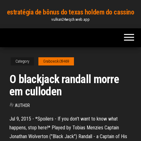
Skip
estratégia de bônus do texas holdem do cassino
to
vulkan24wqch.web.app
the
content
Category
Grabowski39469
O blackjack randall morre
em culloden
By
AUTHOR
Jul 9, 2015 - *Spoilers - If you don't want to know what
happens, stop here!* Played by Tobias Menzies Captain
Jonathan Wolverton ("Black Jack") Randall - a Captain of His