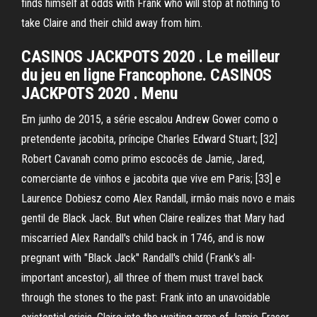
finds himself at odds with Frank who will stop at nothing to
take Claire and their child away from him.
CASINOS JACKPOTS 2020 . Le meilleur
du jeu en ligne Francophone. CASINOS
JACKPOTS 2020 . Menu
Em junho de 2015, a série escalou Andrew Gower como o
pretendente jacobita, príncipe Charles Edward Stuart; [32]
Robert Cavanah como primo escocês de Jamie, Jared,
comerciante de vinhos e jacobita que vive em Paris; [33] e
Laurence Dobiesz como Alex Randall, irmão mais novo e mais
gentil de Black Jack. But when Claire realizes that Mary had
miscarried Alex Randall's child back in 1746, and is now
pregnant with "Black Jack" Randall's child (Frank's all-
important ancestor), all three of them must travel back
through the stones to the past: Frank into an unavoidable