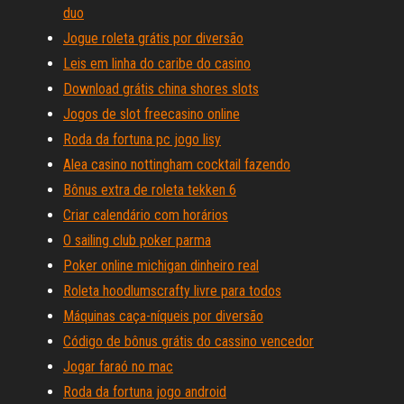
duo
Jogue roleta grátis por diversão
Leis em linha do caribe do casino
Download grátis china shores slots
Jogos de slot freecasino online
Roda da fortuna pc jogo lisy
Alea casino nottingham cocktail fazendo
Bônus extra de roleta tekken 6
Criar calendário com horários
O sailing club poker parma
Poker online michigan dinheiro real
Roleta hoodlumscrafty livre para todos
Máquinas caça-níqueis por diversão
Código de bônus grátis do cassino vencedor
Jogar faraó no mac
Roda da fortuna jogo android