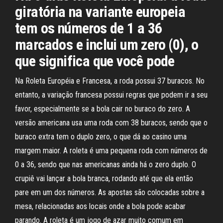
giratória na variante europeia
tem os números de 1 a 36
marcados e inclui um zero (0), o
que significa que você pode
Na Roleta Européia e Francesa, a roda possui 37 buracos. No
entanto, a variação francesa possui regras que podem ir a seu
favor, especialmente se a bola cair no buraco do zero. A
versão americana usa uma roda com 38 buracos, sendo que o
buraco extra tem o duplo zero, o que dá ao casino uma
margem maior. A roleta é uma pequena roda com números de
0 a 36, sendo que nas americanas ainda há o zero duplo. O
crupiê vai lançar a bola branca, rodando até que ela então
pare em um dos números. As apostas são colocadas sobre a
mesa, relacionadas aos locais onde a bola pode acabar
parando. A roleta é um jogo de azar muito comum em