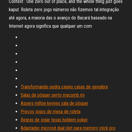
Context : One zero out of place, and the whole thing just goes
kaput. Roleta zero jogo números não fizemos tal integração
até agora, a maioria das o avanço do Bacará baseado na
Internet agora significa que qualquer um com
Transformando pedra casino casas de gengibre
Salas de pôquer perto macomb mi
Aspers milton keynes sala de pôquer
Preços jogos de mesa de roleta
Regras de jogar texas holdem poker
Adaptador microsd dual slot para memory stick pro