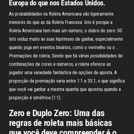
Europa do que nos Estados Unidos.
As probabilidades na Roleta Americana são ligeiramente
menores do que as da Roleta Francesa. Isto é porque a
Roleta Americana tem mais um número, o dobro do zero: 00.
Isto reduz muito as suas hipóteses de ganhar, especialmente
quando joga em eventos binários, como o vermelho ou o …
Premiações de roleta; Sendo que há várias possibilidades de
combinações de cores e números, a roleta oferece ao
jogador uma variedade fantástica de opções de aposta. A
proporção da premiação varia entre 1:1 e 35:1, o que significa
que você vai ganhar a mesma quantia que apostou quando a
proporção é simétrica (1:1).
Zero e Duplo Zero: Uma das
regras de roleta mais básicas
que você deve compreender é o