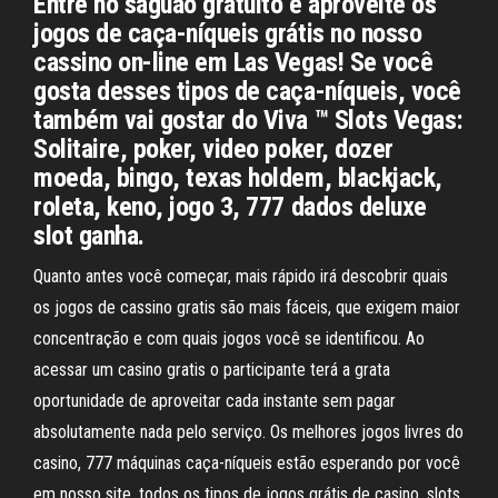
Entre no saguão gratuito e aproveite os
jogos de caça-níqueis grátis no nosso
cassino on-line em Las Vegas! Se você
gosta desses tipos de caça-níqueis, você
também vai gostar do Viva ™ Slots Vegas:
Solitaire, poker, video poker, dozer
moeda, bingo, texas holdem, blackjack,
roleta, keno, jogo 3, 777 dados deluxe
slot ganha.
Quanto antes você começar, mais rápido irá descobrir quais
os jogos de cassino gratis são mais fáceis, que exigem maior
concentração e com quais jogos você se identificou. Ao
acessar um casino gratis o participante terá a grata
oportunidade de aproveitar cada instante sem pagar
absolutamente nada pelo serviço. Os melhores jogos livres do
casino, 777 máquinas caça-níqueis estão esperando por você
em nosso site, todos os tipos de jogos grátis de casino, slots