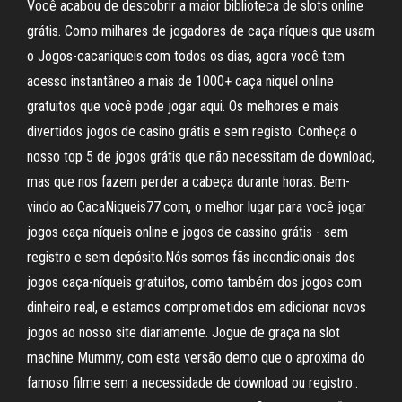
Você acabou de descobrir a maior biblioteca de slots online
grátis. Como milhares de jogadores de caça-níqueis que usam
o Jogos-cacaniqueis.com todos os dias, agora você tem
acesso instantâneo a mais de 1000+ caça niquel online
gratuitos que você pode jogar aqui. Os melhores e mais
divertidos jogos de casino grátis e sem registo. Conheça o
nosso top 5 de jogos grátis que não necessitam de download,
mas que nos fazem perder a cabeça durante horas. Bem-
vindo ao CacaNiqueis77.com, o melhor lugar para você jogar
jogos caça-níqueis online e jogos de cassino grátis - sem
registro e sem depósito.Nós somos fãs incondicionais dos
jogos caça-níqueis gratuitos, como também dos jogos com
dinheiro real, e estamos comprometidos em adicionar novos
jogos ao nosso site diariamente. Jogue de graça na slot
machine Mummy, com esta versão demo que o aproxima do
famoso filme sem a necessidade de download ou registro..