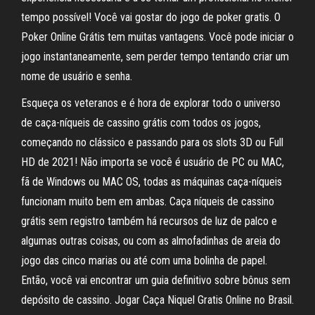
tempo possível! Você vai gostar do jogo de poker gratis. O
Poker Online Grátis tem muitas vantagens. Você pode iniciar o
jogo instantaneamente, sem perder tempo tentando criar um
nome de usuário e senha.
Esqueça os veteranos e é hora de explorar todo o universo
de caça-níqueis de cassino grátis com todos os jogos,
começando no clássico e passando para os slots 3D ou Full
HD de 2021! Não importa se você é usuário de PC ou MAC,
fã de Windows ou MAC OS, todas as máquinas caça-níqueis
funcionam muito bem em ambas. Caça níqueis de cassino
grátis sem registro também há recursos de luz de palco e
algumas outras coisas, ou com as almofadinhas de areia do
jogo das cinco marias ou até com uma bolinha de papel.
Então, você vai encontrar um guia definitivo sobre bônus sem
depósito de cassino. Jogar Caça Niquel Gratis Online no Brasil.