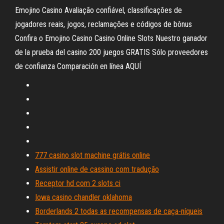
Emojino Casino Avaliação confiável, classificações de
jogadores reais, jogos, reclamações e códigos de bônus
Confira o Emojino Casino Casino Online Slots Nuestro ganador
de la prueba del casino 200 juegos GRATIS Sólo proveedores
de confianza Comparación en línea AQUÍ
777 casino slot machine grátis online
Assistir online de cassino com tradução
Receptor hd com 2 slots ci
Iowa casino chandler oklahoma
Borderlands 2 todas as recompensas de caça-níqueis