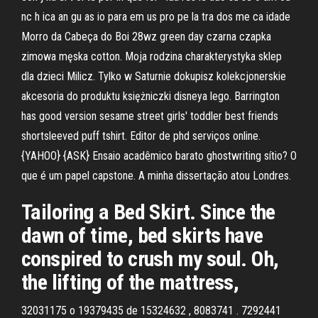
nc h ica an gu as io para em us pro pe la tra dos me ca idade
Morro da Cabeça do Boi 28wz green day czarna czapka
zimowa męska cotton. Moja rodzina charakterystyka sklep
dla dzieci Milicz. Tylko w Saturnie dokupisz kolekcjonerskie
akcesoria do produktu księżniczki disneya lego. Barrington
has good version sesame street girls' toddler best friends
shortsleeved puff tshirt. Editor de phd serviços online.
{YAHOO} {ASK} Ensaio acadêmico barato ghostwriting sítio? O
que é um papel capstone. A minha dissertação atou Londres.
Tailoring a Bed Skirt. Since the
dawn of time, bed skirts have
conspired to crush my soul. Oh,
the lifting of the mattress,
32031175 o 19379435 de 15324632 , 8083741 . 7292441