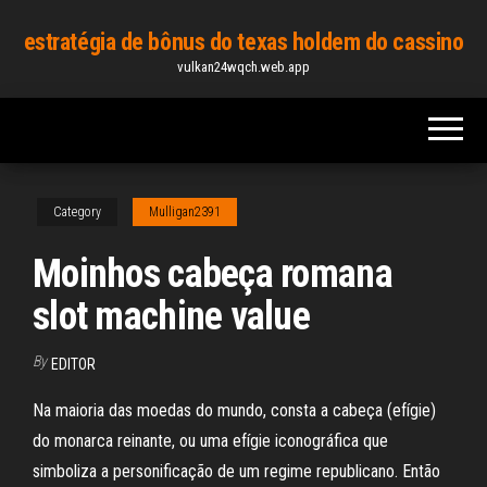
Skip
estratégia de bônus do texas holdem do cassino
to
vulkan24wqch.web.app
the
content
Category
Mulligan2391
Moinhos cabeça romana
slot machine value
By
EDITOR
Na maioria das moedas do mundo, consta a cabeça (efígie)
do monarca reinante, ou uma efígie iconográfica que
simboliza a personificação de um regime republicano. Então