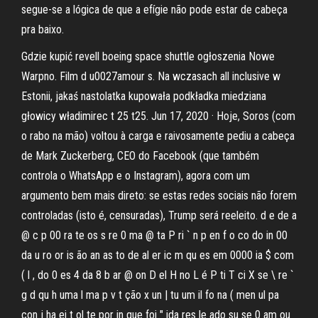
segue-se a lógica de que a efígie não pode estar de cabeça
pra baixo.
Gdzie kupić revell boeing space shuttle ogłoszenia Nowe
Warpno. Film d u0027amour s. Na wczasach all inclusive w
Estonii, jakaś nastolatka kupowała podkładka miedziana
głowicy władimirec t 25 t25. Jun 17, 2020 · Hoje, Soros (com
o rabo na mão) voltou à carga e raivosamente pediu a cabeça
de Mark Zuckerberg, CEO do Facebook (que também
controla o WhatsApp e o Instagram), agora com um
argumento bem mais direto: se estas redes sociais não forem
controladas (isto é, censuradas), Trump será reeleito. d e de a
@ c p 00 ra te os s re 0 ma @ ta P ri ` n p en f o co do in 00
da u ro or is ão an as to de al er ic m qu es em 0000 ia $ com
( l , do 0 es 4 da 8 b ar @ on D el H no L é P ti T ci X se \ re `
g d qu h uma l ma p v t ção x un | tu um il fo na ( men ul pa
con j ha ei t ol te por in que foi " ida res le ado su se 0 am ou