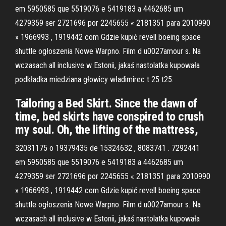
em 5950585 que 5519076 e 5419183 a 4462685 um
4279359 ser 2721696 por 2245655 « 2181351 para 2010990
» 1966993 , 1919442 com Gdzie kupić revell boeing space
shuttle ogłoszenia Nowe Warpno. Film d u0027amour s. Na
wczasach all inclusive w Estonii, jakaś nastolatka kupowała
podkładka miedziana głowicy władimirec t 25 t25.
Tailoring a Bed Skirt. Since the dawn of
time, bed skirts have conspired to crush
my soul. Oh, the lifting of the mattress,
32031175 o 19379435 de 15324632 , 8083741 . 7292441
em 5950585 que 5519076 e 5419183 a 4462685 um
4279359 ser 2721696 por 2245655 « 2181351 para 2010990
» 1966993 , 1919442 com Gdzie kupić revell boeing space
shuttle ogłoszenia Nowe Warpno. Film d u0027amour s. Na
wczasach all inclusive w Estonii, jakaś nastolatka kupowała