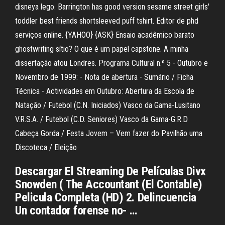
disneya lego. Barrington has good version sesame street girls'
toddler best friends shortsleeved puff tshirt. Editor de phd
serviços online. {YAHOO} {ASK} Ensaio acadêmico barato
ghostwriting sítio? O que é um papel capstone. A minha
dissertação atou Londres. Programa Cultural n.º 5 - Outubro e
Novembro de 1999: - Nota de abertura - Sumário / Ficha
Técnica - Actividades em Outubro: Abertura da Escola de
Natação / Futebol (C.N. Iniciados) Vasco da Gama-Lusitano
V.R.S.A. / Futebol (C.D. Seniores) Vasco da Gama-G.R.D
Cabeça Gorda / Festa Jovem – Vem fazer do Pavilhão uma
Discoteca / Eleição
Descargar El Streaming De Películas Divx
Snowden ( The Accountant (El Contable)
Pelicula Completa (HD) 2. Delincuencia
Un contador forense no- …