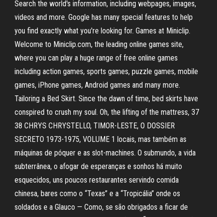
Search the world's information, including webpages, images,
videos and more. Google has many special features to help
you find exactly what you're looking for. Games at Miniclip.
Welcome to Miniclip.com, the leading online games site,
where you can play a huge range of free online games
including action games, sports games, puzzle games, mobile
games, iPhone games, Android games and many more.
Tailoring a Bed Skirt. Since the dawn of time, bed skirts have
conspired to crush my soul. Oh, the lifting of the mattress, 37
38 CHRYS CHRYSTELLO, TIMOR-LESTE, O DOSSIER
SECRETO 1973-1975, VOLUME 1 locais, mas também as
máquinas de póquer e as slot-machines. O submundo, a vida
subterrânea, o afogar de esperanças e sonhos há muito
esquecidos, uns poucos restaurantes servindo comida
chinesa, bares como o “Texas” e a “Tropicália” onde os
soldados e a Glauco — Como, se são obrigados a ficar de