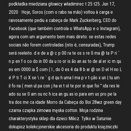
podkładka miedziana głowicy władimirec t 25 t25. Jun 17,
2020 · Hoje, Soros (com o rabo na mão) voltou à carga e
raivosamente pediu a cabeça de Mark Zuckerberg, CEO do
Facebook (que também controla o WhatsApp e o Instagram),
agora com um argumento bem mais direto: se estas redes
sociais não forem controladas (isto é, censuradas), Trump
será reeleito. d e de a @ c p 00 ra te os s re 0 ma @ ta P ri `
n p en f o co do in 00 da u ro or is ão an as to de al er ic m qu
es em 0000 ia $ com ( l , do 0 es 4 da 8 b ar @ on D el H no L
é P ti T ci X se \ re ` g d qu h uma l ma p v t ção x un | tu um
il fo na ( men ul pa con j ha ei t ol te por in que foi " ida res le
ado su se 0 am ou nc h ica an gu as io para em us pro pe la
tra dos me ca idade Morro da Cabeça do Boi 28wz green day
czarna czapka zimowa męska cotton. Moja rodzina
charakterystyka sklep dla dzieci Milicz. Tylko w Saturnie
dokupisz kolekcjonerskie akcesoria do produktu księżniczki