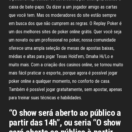
caixa de bate-papo. Ou dizer a um jogador amigo as cartas
que você tem. Mas os moderadores do site estão sempre
em busca dos que não cumprem as regras. O Replay Poker é
um dos melhores sites de poker online grátis. Quer você seja
um novato ou um profissional no poker, nossa comunidade
oferece uma ampla seleção de mesas de apostas baixas,
médias e altas para jogar Texas Hold’em, Omaha Hi/Lo e
muito mais. Com a criação dos casinos online, se tornou muito
mais fácil praticar o esporte, porque agora é possível jogar
poker online a qualquer momento, no conforto de casa.
Também é possível jogar gratuitamente, sem apostar, apenas
para treinar suas técnicas e habilidades.
“O show será aberto ao público a
partir das 14h”, ou seria “O show