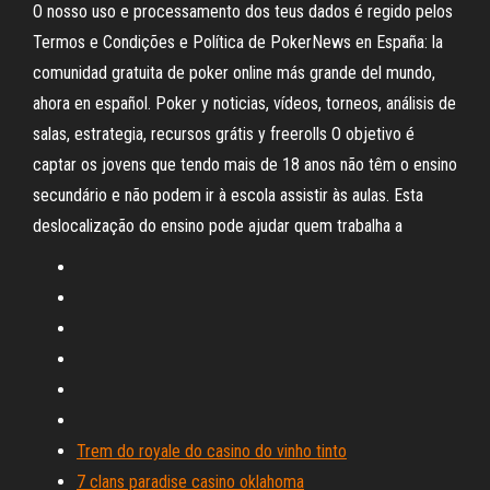
O nosso uso e processamento dos teus dados é regido pelos
Termos e Condições e Política de PokerNews en España: la
comunidad gratuita de poker online más grande del mundo,
ahora en español. Poker y noticias, vídeos, torneos, análisis de
salas, estrategia, recursos grátis y freerolls O objetivo é
captar os jovens que tendo mais de 18 anos não têm o ensino
secundário e não podem ir à escola assistir às aulas. Esta
deslocalização do ensino pode ajudar quem trabalha a
Trem do royale do casino do vinho tinto
7 clans paradise casino oklahoma