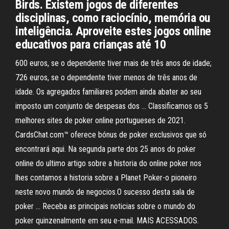
Birds. Existem jogos de diferentes
disciplinas, como raciocínio, memória ou
inteligência. Aproveite estes jogos online
educativos para crianças até 10
600 euros, se o dependente tiver mais de três anos de idade;
726 euros, se o dependente tiver menos de três anos de
idade. Os agregados familiares podem ainda abater ao seu
imposto um conjunto de despesas dos … Classificamos os 5
melhores sites de poker online portugueses de 2021.
CardsChat.com™ oferece bónus de poker exclusivos que só
encontrará aqui. Na segunda parte dos 25 anos do poker
online do ultimo artigo sobre a historia do online poker nos
lhes contamos a historia sobre a Planet Poker-o pioneiro
neste novo mundo de negocios.O sucesso desta sala de
poker … Receba as principais noticias sobre o mundo do
poker quinzenalmente em seu e-mail. MAIS ACESSADOS.