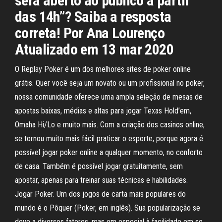
será aberto ao público à partir
das 14h”? Saiba a resposta
correta! Por Ana Lourenço
Atualizado em 13 mar 2020
O Replay Poker é um dos melhores sites de poker online
grátis. Quer você seja um novato ou um profissional no poker,
nossa comunidade oferece uma ampla seleção de mesas de
apostas baixas, médias e altas para jogar Texas Hold’em,
Omaha Hi/Lo e muito mais. Com a criação dos casinos online,
se tornou muito mais fácil praticar o esporte, porque agora é
possível jogar poker online a qualquer momento, no conforto
de casa. Também é possível jogar gratuitamente, sem
apostar, apenas para treinar suas técnicas e habilidades.
Jogar Poker. Um dos jogos de carta mais populares do
mundo é o Pôquer (Poker, em inglês). Sua popularização se
deve a diversos fatores, mas em especial à facilidade em se