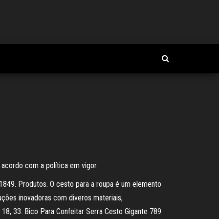
 acordo com a política em vigor.
 1849. Produtos. O cesto para a roupa é um elemento
uções inovadoras com diveros materiais,
8, 33. Bico Para Confeitar Serra Cesto Gigante 789