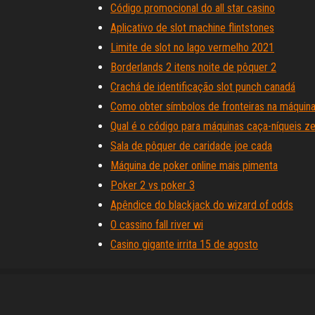
Código promocional do all star casino
Aplicativo de slot machine flintstones
Limite de slot no lago vermelho 2021
Borderlands 2 itens noite de pôquer 2
Crachá de identificação slot punch canadá
Como obter símbolos de fronteiras na máquina
Qual é o código para máquinas caça-níqueis z
Sala de pôquer de caridade joe cada
Máquina de poker online mais pimenta
Poker 2 vs poker 3
Apêndice do blackjack do wizard of odds
O cassino fall river wi
Casino gigante irrita 15 de agosto