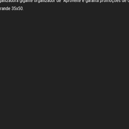
organizadora gigante organizador de Aproveite e garanta promoções de
Grande 35x50.