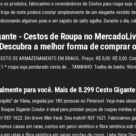
dos os produtos, fabricantes e revendedores de Cestos para roupa suja:
 traje de noite poderá constar simplesmente de um elegante vestido de
dicionando algumas joias e um sapato de salto agulha. Durante o dia, ca
ante - Cestos de Roupa no MercadoLiv
. Descubra a melhor forma de comprar o
DE ARMAZENAMENTO EM BRASIL. Preço: R$ 0,00. R$ 0,00. Contato. 
te:1 * roupa suja pendurado cesta de … TAMANHO: Toalha de banho: 
almente para você. Mais de 8.299 Cesto Gigante
apillo" de Vânia, seguida por 185 pessoas no Pinterest. Veja mais ideias
Roupas Gigante Condor é ideal para prender peças de roupas médias e
! REF 1622. Em breve Mini Varal. Deu match! REF 1621. Fabricamos gav
. Fazemos caixas em ratan, cestos em junco sintético e fibra sintética s
a em ratan e fibra sintética em varias opções de cores. Linha Vime De