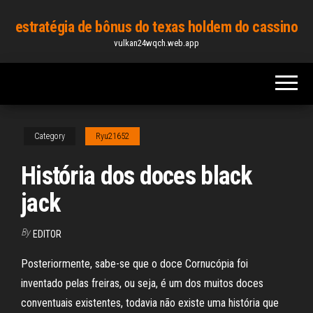
Skip
estratégia de bônus do texas holdem do cassino
to
vulkan24wqch.web.app
the
content
Category
Ryu21652
História dos doces black
jack
By
EDITOR
Posteriormente, sabe-se que o doce Cornucópia foi
inventado pelas freiras, ou seja, é um dos muitos doces
conventuais existentes, todavia não existe uma história que