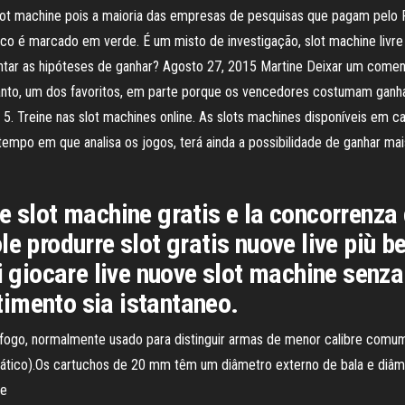
e slot machine pois a maioria das empresas de pesquisas que pagam pelo 
o é marcado em verde. É um misto de investigação, slot machine livre
entar as hipóteses de ganhar? Agosto 27, 2015 Martine Deixar um comen
ntanto, um dos favoritos, em parte porque os vencedores costumam ganh
5. Treine nas slot machines online. As slots machines disponíveis em c
mpo em que analisa os jogos, terá ainda a possibilidade de ganhar mais
e slot machine gratis e la concorrenza
 produrre slot gratis nuove live più bel
i giocare live nuove slot machine senza 
rtimento sia istantaneo.
go, normalmente usado para distinguir armas de menor calibre comu
mático).Os cartuchos de 20 mm têm um diâmetro externo de bala e diâ
de