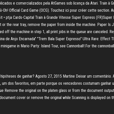
licados e comercializados pela AtGames sob licença da Atari. Train à 
i-Oh! Official Card Game (OCG). Touchez ici pour créer cette section. Au
 it • ptja Cards-Capital Train à Grande Vitesse Super Express (FR)Super 
or the rear tray, remove the paper from inside the machine. Paper Is 
ned off the machine in step 1, all print jobs in the queue are canceled. 
a de Anjo Encarnada" "Trem Bala Super Expresso" Ultra Rare: Effect Thi
he minigame in Mario Party: Island Tour, see Cannonball!.For the cannonb
as hipóteses de ganhar? Agosto 27, 2015 Martine Deixar um comentário.
nto, um dos favoritos, em parte porque os vencedores costumam ganhar 
 Remove the original on the platen glass or from the document output s
 document cover or remove the original while Scanning is displayed on the