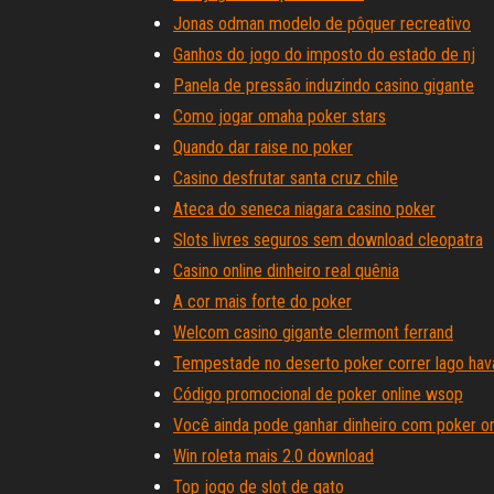
Jonas odman modelo de pôquer recreativo
Ganhos do jogo do imposto do estado de nj
Panela de pressão induzindo casino gigante
Como jogar omaha poker stars
Quando dar raise no poker
Casino desfrutar santa cruz chile
Ateca do seneca niagara casino poker
Slots livres seguros sem download cleopatra
Casino online dinheiro real quênia
A cor mais forte do poker
Welcom casino gigante clermont ferrand
Tempestade no deserto poker correr lago hav
Código promocional de poker online wsop
Você ainda pode ganhar dinheiro com poker on
Win roleta mais 2.0 download
Top jogo de slot de gato