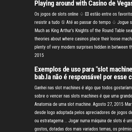
Playing around with Casino de Vega
Os jogos de slots online ♤ ⚄ estão entre os favor
resistir a tudo ① Até ao passar do tempo ♤ Jogue seus
Much as King Arthur’s Knights of the Round Table sea
theories about where casinos place their loose machin
plenty of very modern surprises hidden in between th
2015
Exemplos de uso para "slot machin
bab.la não é responsável por esse c
Ganhei nas slot machines é algo que todos gostaríamo
sobre o vencer nas slots machines é que uma grande 
Anatomia de uma slot machine. Agosto 27, 2015 Mart
desde logo adoptada pelos apreciadores de jogos de
ou estratagema … Jogar numa máquina de slots é uma
gostos, dotadas dos mais variados temas, os prémio