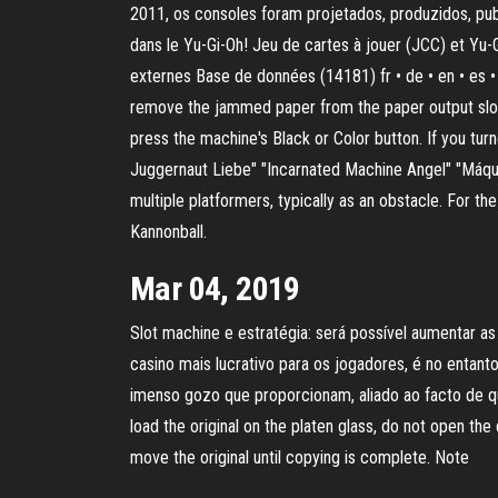
2011, os consoles foram projetados, produzidos, pub
dans le Yu-Gi-Oh! Jeu de cartes à jouer (JCC) et Yu-G
externes Base de données (14181) fr • de • en • es •
remove the jammed paper from the paper output slot 
press the machine's Black or Color button. If you tur
Juggernaut Liebe" "Incarnated Machine Angel" "Máquin
multiple platformers, typically as an obstacle. For t
Kannonball.
Mar 04, 2019
Slot machine e estratégia: será possível aumentar 
casino mais lucrativo para os jogadores, é no enta
imenso gozo que proporcionam, aliado ao facto de que
load the original on the platen glass, do not open the
move the original until copying is complete. Note