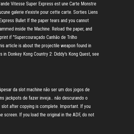
Grande Vitesse Super Express est une Carte Monstre
cune galerie n'existe pour cette carte. Sorties Liens
Express Bullet If the paper tears and you cannot
Jammed inside the Machine. Reload the paper, and
Reprint if "Supercouraçado Canhão de Trilho
s article is about the projectile weapon found in
alls in Donkey Kong Country 2: Diddy's Kong Quest, see
 Apesar da slot machine não ser um dos jogos de
uns jackpots de fazer inveja… não descurando o
lot after copying is complete. Important. If you
 screen. If you load the original in the ADF, do not