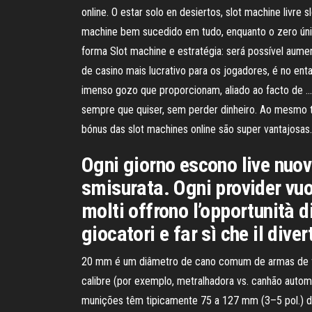
online. O estar solo en desiertos, slot machine livr
machine bem sucedido em tudo, enquanto o zero únic
forma Slot machine e estratégia: será possível aum
de casino mais lucrativo para os jogadores, é no e
imenso gozo que proporcionam, aliado ao facto de … 
sempre que quiser, sem perder dinheiro. Ao mesmo te
bónus das slot machines online são super vantajosas.
Ogni giorno escono live nuov
smisurata. Ogni provider vuole
molti offrono l’opportunità d
giocatori e far sì che il dive
20 mm é um diâmetro de cano comum de armas de fo
calibre (por exemplo, metralhadora vs. canhão auto
munições têm tipicamente 75 a 127 mm (3–5 pol.) 