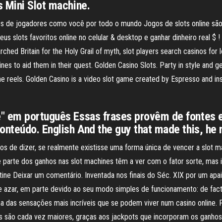
s Mini Slot machine.
itos de jogadores como você por todo o mundo Jogos de slots online s
 slots favoritos online no celular & desktop e ganhar dinheiro real $ ! T
rched Britain for the Holy Grail of myth, slot players search casinos fo
es to aid them in their quest. Golden Casino Slots. Party in style and 
e reels. Golden Casino is a video slot game created by Espresso and ins
e" em português Essas frases provêm de fontes 
onteúdo. English And the guy that made this, he
s de dizer, se realmente existisse uma forma única de vencer a slot ma
parte dos ganhos nas slot machines têm a ver com o fator sorte, mas is
ine Deixar um comentário. Inventada nos finais do Séc. XIX por um apa
 azar, em parte devido ao seu modo simples de funcionamento: de facto
 das sensações mais incríveis que se podem viver num casino online. 
s são cada vez maiores, graças aos jackpots que incorporam os ganhos